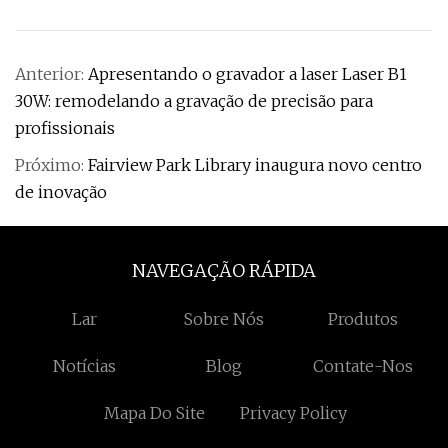
Anterior:
Apresentando o gravador a laser Laser B1
30W: remodelando a gravação de precisão para
profissionais
Próximo:
Fairview Park Library inaugura novo centro
de inovação
NAVEGAÇÃO RÁPIDA
Lar
Sobre Nós
Produtos
Notícias
Blog
Contate-Nos
Mapa Do Site
Privacy Policy